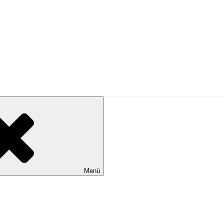
N KÖLN …
Menü