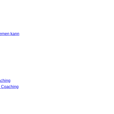
lernen kann
aching
n Coaching