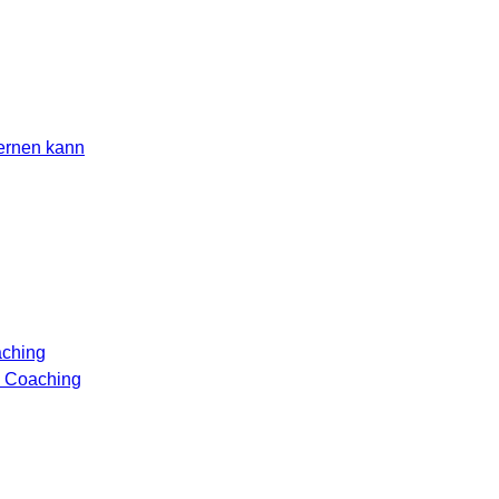
lernen kann
aching
n Coaching