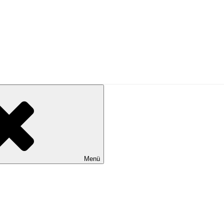
N KÖLN …
Menü