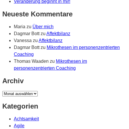
Veränderung beginnt in mir!
Neueste Kommentare
Maria
zu
Über mich
Dagmar Bott
zu
Affektbilanz
Vanessa
zu
Affektbilanz
Dagmar Bott
zu
Mikrothesen im personenzentrierten
Coaching
Thomas Waaden
zu
Mikrothesen im
personenzentrierten Coaching
Archiv
Archiv
Kategorien
Achtsamkeit
Agile