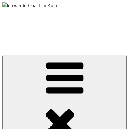
Zum
Inhalt
springen
ICH WERDE COACH
IN KÖLN …
Begleitet mich auf meinem Weg