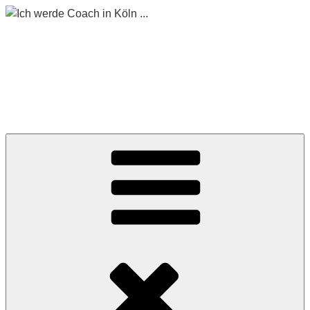
Zum
Inhalt
springen
ICH WERDE COACH
IN KÖLN …
Begleitet mich auf meinem Weg