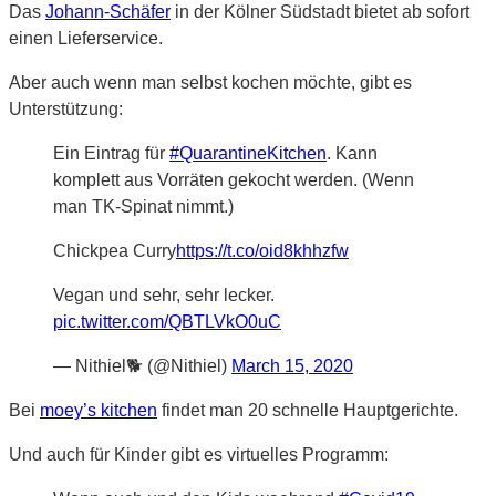
Das
Johann-Schäfer
in der Kölner Südstadt bietet ab sofort
einen Lieferservice.
Aber auch wenn man selbst kochen möchte, gibt es
Unterstützung:
Ein Eintrag für
#QuarantineKitchen
. Kann
komplett aus Vorräten gekocht werden. (Wenn
man TK-Spinat nimmt.)
Chickpea Curry
https://t.co/oid8khhzfw
Vegan und sehr, sehr lecker.
pic.twitter.com/QBTLVkO0uC
— Nithiel🐕 (@Nithiel)
March 15, 2020
Bei
moey’s kitchen
findet man 20 schnelle Hauptgerichte.
Und auch für Kinder gibt es virtuelles Programm: