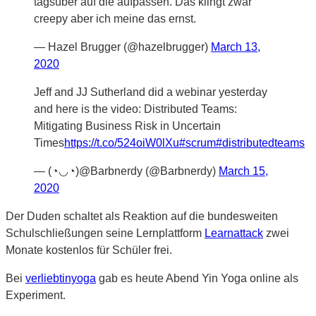
tagsüber auf die aufpassen. Das klingt zwar
creepy aber ich meine das ernst.
— Hazel Brugger (@hazelbrugger)
March 13,
2020
Jeff and JJ Sutherland did a webinar yesterday
and here is the video: Distributed Teams:
Mitigating Business Risk in Uncertain
Times
https://t.co/524oiW0lXu
#scrum
#distributedteams
— (◔◡◔)@Barbnerdy (@Barbnerdy)
March 15,
2020
Der Duden schaltet als Reaktion auf die bundesweiten
Schulschließungen seine Lernplattform
Learnattack
zwei
Monate kostenlos für Schüler frei.
Bei
verliebtinyoga
gab es heute Abend Yin Yoga online als
Experiment.