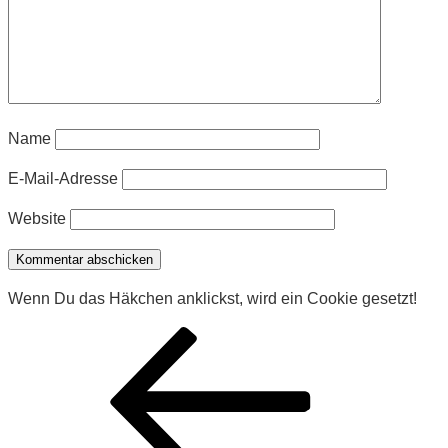
Name
E-Mail-Adresse
Website
Wenn Du das Häkchen anklickst, wird ein Cookie gesetzt!
Beitragsnavigation
Vorheriger
Beitrag