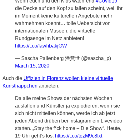
Wenn euch und den Kids waehrend
#Covid19
die Decke auf den Kopf zu fallen scheint, weil ihr
im Moment keine kulturellen Angebote mehr
wahrnehmen koennt… tolle Uebersicht von
internationalen Museen, die virtuelle
Rundgaenge im Netz anbieten!
https://t.co/IawhbakjGW
— Sascha Pallenberg 潘賞世 (@sascha_p)
March 15, 2020
Auch die
Uffizien in Florenz wollen kleine virtuelle
Kunsthäppchen
anbieten.
Da alle meine Shows der nächsten Wochen
ausfallen und Künstler ja explodieren, wenn sie
sich nicht mitteilen können, werde ich ab jetzt
jeden Abend drüben bei Instagram ein Livevideo
starten. „Stay the f*ck home – Die Show“. Heute,
19 Uhr geht’s los:
https://t.co/tezM9c8Ixt