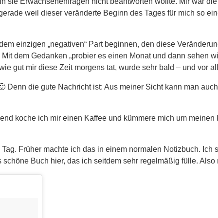
n sie Erwachsenenfragen nicht beantworten wollte. Mir war die 
ade weil dieser veränderte Beginn des Tages für mich so einen p
m einzigen „negativen“ Part beginnen, den diese Veränderung f
el. Mit dem Gedanken „probier es einen Monat und dann sehen w
 wie gut mir diese Zeit morgens tat, wurde sehr bald – und vor a
t 🙂 Denn die gute Nachricht ist: Aus meiner Sicht kann man auch
eßend koche ich mir einen Kaffee und kümmere mich um meinen
Tag. Früher machte ich das in einem normalen Notizbuch. Ich s
 schöne Buch hier, das ich seitdem sehr regelmäßig fülle. Also na