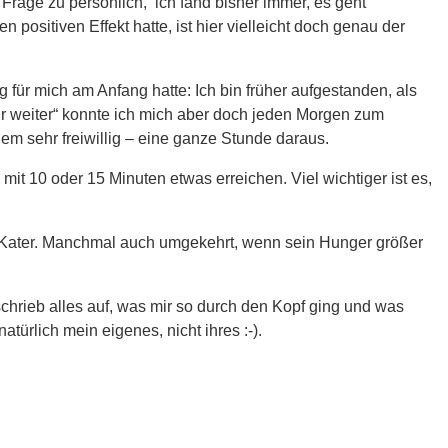
Frage zu persönlich, ich fand bisher immer, es geht
ositiven Effekt hatte, ist hier vielleicht doch genau der
ür mich am Anfang hatte: Ich bin früher aufgestanden, als
ir weiter“ konnte ich mich aber doch jeden Morgen zum
llem sehr freiwillig – eine ganze Stunde daraus.
 mit 10 oder 15 Minuten etwas erreichen. Viel wichtiger ist es,
 Kater. Manchmal auch umgekehrt, wenn sein Hunger größer
chrieb alles auf, was mir so durch den Kopf ging und was
türlich mein eigenes, nicht ihres :-).