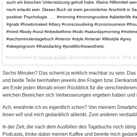
auch ein bisschen Unterstützung geholt habe: Kleine Hilfsmittel wer
noch erlaubt sein. Dieses Buch ist mein persönlicher Arschtritt in S
positiver Psychologie. . . . #morning #morningroutine #abetterlife 
#goals #howtomakeit #diary #consciousliving #consciousness #thou
#mind #body #soul #inbedwithme #todo #saturdaymorning #metim
#sechsminutentagebuch #interior #style #interiør #lifestyle #grey
#sleepingroom #thatsdarling #postitfortheaesthetic
A post shared by
Sophia Schillik
(@cucinapiccina) on
Jan 6, 2018 at
Sechs Minuten? Das scheint ja wirklich machbar zu sein. Das 6-
und beide Teile beinhalten jeweils drei Fragen bzw. Denkanst
am Ende jeden Monats einen Rückblick für die verschiedenen 
welchen Bereichen sich Verbesserungen ergeben haben und in 
Ach, erwähnte ich es eigentlich schon? Von meinem Smartphone
lesen will und mich gedanklich ablenkt. Zum anderen verdaddel
In der Zeit, die nach dem Ausfüllen des Tagebuchs noch übrig
Podcasts, trinke dabei meinen Kaffee und bereite mich gedankl