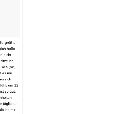
lergrößter
(ich hoffe
h nicht
sitze ich
 Do's (ok,
t es mir
en sich
fühl, um 12
st so gut,
nheiten
r täglichen
lb ich mir