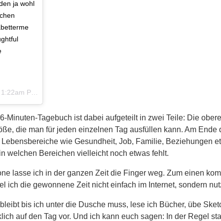
den ja wohl
achen
#abetterme
ghtful
e
 1:22am PST
Minuten-Tagebuch ist dabei aufgeteilt in zwei Teile: Die obere H
öße, die man für jeden einzelnen Tag ausfüllen kann. Am Ende 
Lebensbereiche wie Gesundheit, Job, Familie, Beziehungen etc.
welchen Bereichen vielleicht noch etwas fehlt.
 lasse ich in der ganzen Zeit die Finger weg. Zum einen kommt
 ich die gewonnene Zeit nicht einfach im Internet, sondern nut
 bleibt bis ich unter die Dusche muss, lese ich Bücher, übe Sk
ich auf den Tag vor. Und ich kann euch sagen: In der Regel star