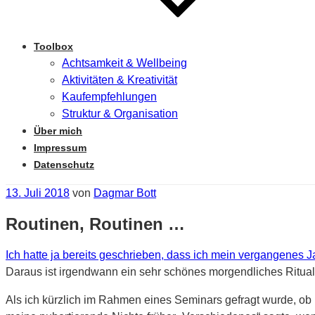
Toolbox
Achtsamkeit & Wellbeing
Aktivitäten & Kreativität
Kaufempfehlungen
Struktur & Organisation
Über mich
Impressum
Datenschutz
Veröffentlicht
13. Juli 2018
von
Dagmar Bott
am
Routinen, Routinen …
Ich hatte ja bereits geschrieben, dass ich mein vergangenes 
Daraus ist irgendwann ein sehr schönes morgendliches Ritual 
Als ich kürzlich im Rahmen eines Seminars gefragt wurde, ob i