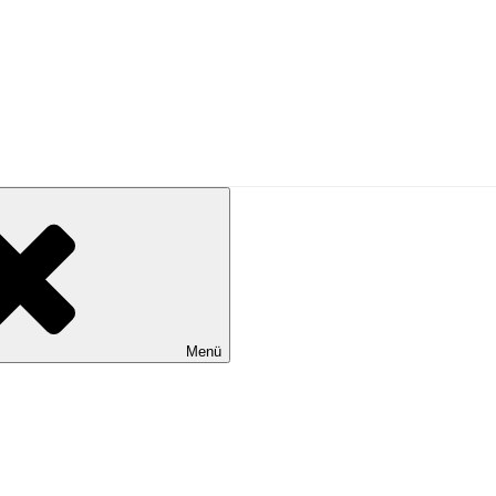
N KÖLN …
Menü