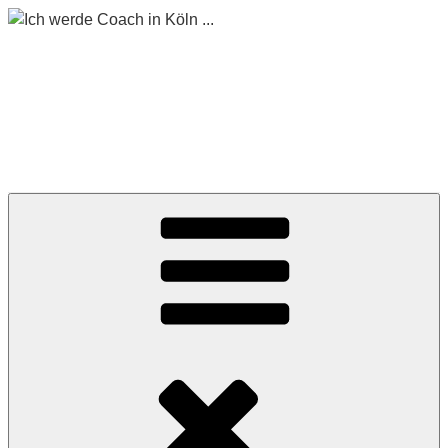
Zum
Inhalt
springen
ICH WERDE COACH
IN KÖLN …
Begleitet mich auf meinem Weg