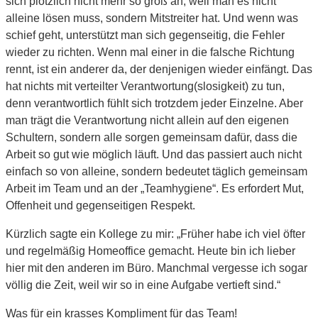
sich plötzlich nicht mehr so groß an, weil man es nicht
alleine lösen muss, sondern Mitstreiter hat. Und wenn was
schief geht, unterstützt man sich gegenseitig, die Fehler
wieder zu richten. Wenn mal einer in die falsche Richtung
rennt, ist ein anderer da, der denjenigen wieder einfängt. Das
hat nichts mit verteilter Verantwortung(slosigkeit) zu tun,
denn verantwortlich fühlt sich trotzdem jeder Einzelne. Aber
man trägt die Verantwortung nicht allein auf den eigenen
Schultern, sondern alle sorgen gemeinsam dafür, dass die
Arbeit so gut wie möglich läuft. Und das passiert auch nicht
einfach so von alleine, sondern bedeutet täglich gemeinsam
Arbeit im Team und an der „Teamhygiene“. Es erfordert Mut,
Offenheit und gegenseitigen Respekt.
Kürzlich sagte ein Kollege zu mir: „Früher habe ich viel öfter
und regelmäßig Homeoffice gemacht. Heute bin ich lieber
hier mit den anderen im Büro. Manchmal vergesse ich sogar
völlig die Zeit, weil wir so in eine Aufgabe vertieft sind.“
Was für ein krasses Kompliment für das Team!