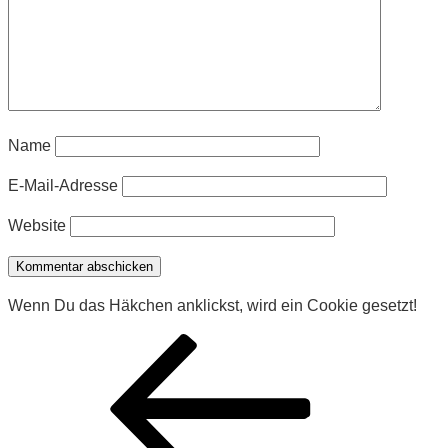
Name
E-Mail-Adresse
Website
Wenn Du das Häkchen anklickst, wird ein Cookie gesetzt!
Beitragsnavigation
Vorheriger
Beitrag