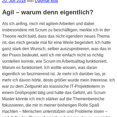
Veröffentlicht
20. Juli 2018
von
Dagmar Bott
am
Agil – warum denn eigentlich?
Als ich anfing, mich mit agilem Arbeiten und dabei
insbesondere mit Scrum zu beschäftigen, merkte ich in der
Theorie recht bald, dass das nicht irgendein neues Thema
ist, das mich gerade mal für eine Weile begeistert. Ich hatte
ganz stark den Wunsch, selber auszuprobieren, was das in
der Praxis bedeutet, weil ich mir einfach nicht so richtig
vorstellen konnte, wie Scrum im Arbeitsalltag funktioniert.
Warum es funktioniert. Ich wollte wissen, was daran
eigentlich so faszinierend ist. Je mehr ich darüber las, je
mehr ich davon hörte, desto größer wurde mein Interesse. Ich
war zu dem Zeitpunkt als klassische IT-Projektleiterin in
einem Großprojekt tätig und hatte das Gefühl, als Scrum
Master könnte ich mich stärker auf die Themenbereiche
fokussieren, die mir in meiner bisherigen Rolle Spaß
machten – Menschen unterstützen und Probleme lösen –