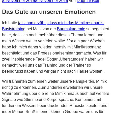
Veröffentlicht
8. November 2019
8. November 2019
von
Dagmar Bott
am
Das Gute an unseren Emotionen
Ich hatte
ja schon erzählt, dass mich das Mimikresonanz-
Basistraining
bei Maik von der
Baumakademie
so begeistert
hatte, dass ich noch mehr über dieses Thema lernen und
mein Wissen weiter vertiefen wollte. Vor ein paar Wochen
habe ich mich daher wieder intensiv mit Mimikresonanz
beschäftigt und das Professionalseminar gemacht. Was für
zwei inspirierende Tage! Sogar „Überstunden“ haben wir
gemacht, weil uns das Training und der Trainer so
beeindruckt haben und wir gar nicht nach Hause wollten.
Wir trainierten zum einen weiter unsere Fähigkeiten, Mimik
richtig zu erkennen. Zum anderen erweiterten wir unsere
Wahrnehmung über die reine Mimik hinaus auch auf weitere
Signale wie Stimme und Körpersprache. Kombiniert mit
fundiertem Wissen, beeindruckenden Praxisbeispielen und
jeder Menge Spaß in einer kleinen Gruppe waren das für