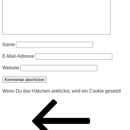
Name
E-Mail-Adresse
Website
Wenn Du das Häkchen anklickst, wird ein Cookie gesetzt!
Beitragsnavigation
Vorheriger
Beitrag