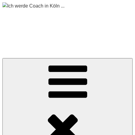
Zum
Inhalt
springen
ICH WERDE COACH
IN KÖLN …
Begleitet mich auf meinem Weg