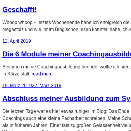
am
Geschafft!
Whoop whoop – letztes Wochenende habe ich erfolgreich die
megastolz und wie ihr im Blog schon lesen konntet, habe ich v
Veröffentlicht
12. April 2019
am
Die 6 Module meiner Coachingausbil
Bevor ich meine Coachingausbildung beende, wollte ich hier g
in Kürze statt.
read more
Veröffentlicht
19. März 2019
22. März 2019
am
Abschluss meiner Ausbildung zum S
Die letzten Tage war es hier etwas ruhiger im Blog: Das En
Coachings auch eine kleine Facharbeit schreiben. Meine Schul
als in früheren Jahren. Einer fast zu großen Gelassenheit viel