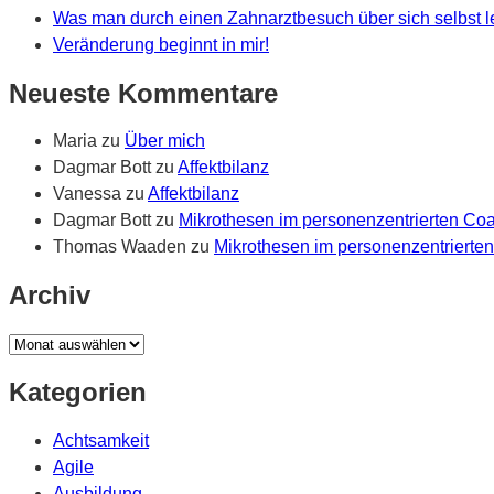
Was man durch einen Zahnarztbesuch über sich selbst 
Veränderung beginnt in mir!
Neueste Kommentare
Maria
zu
Über mich
Dagmar Bott
zu
Affektbilanz
Vanessa
zu
Affektbilanz
Dagmar Bott
zu
Mikrothesen im personenzentrierten Co
Thomas Waaden
zu
Mikrothesen im personenzentrierte
Archiv
Archiv
Kategorien
Achtsamkeit
Agile
Ausbildung