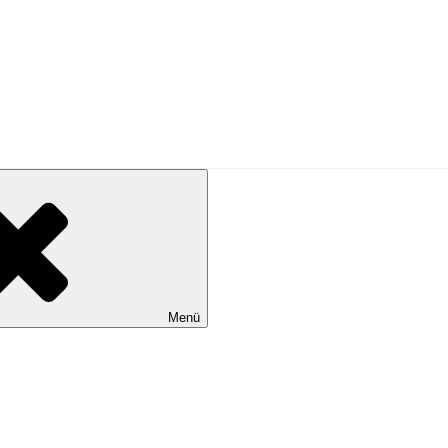
N KÖLN …
Menü