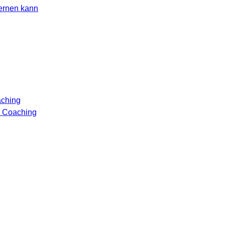
lernen kann
aching
n Coaching