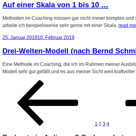
Auf einer Skala von 1 bis 10 …
Methoden im Coaching müssen gar nicht immer komplex und schw
arbeite ich beispielsweise sehr gerne mit einer Skala.
read mo
Veröffentlicht
25. Januar 2019
10. Februar 2019
am
Drei-Welten-Modell (nach Bernd Schm
Eine Methode im Coaching, die ich im Rahmen meiner Ausbild
Modell sehr gut gefällt und es aus meiner Sicht weit kraftvoller
Beitragsnavigation
Vorherige
Seite
Seite
Seite
Seite
Nächste
Seite
Seite
1
2
3
4