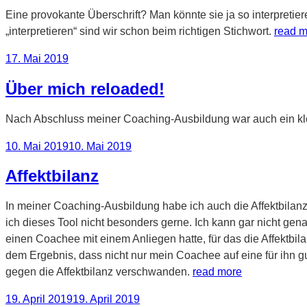
Eine provokante Überschrift? Man könnte sie ja so interpretier
„interpretieren“ sind wir schon beim richtigen Stichwort.
read m
Veröffentlicht
17. Mai 2019
am
Über mich reloaded!
Nach Abschluss meiner Coaching-Ausbildung war auch ein kl
Veröffentlicht
10. Mai 2019
10. Mai 2019
am
Affektbilanz
In meiner Coaching-Ausbildung habe ich auch die Affektbilan
ich dieses Tool nicht besonders gerne. Ich kann gar nicht g
einen Coachee mit einem Anliegen hatte, für das die Affektbil
dem Ergebnis, dass nicht nur mein Coachee auf eine für ihn
gegen die Affektbilanz verschwanden.
read more
Veröffentlicht
19. April 2019
19. April 2019