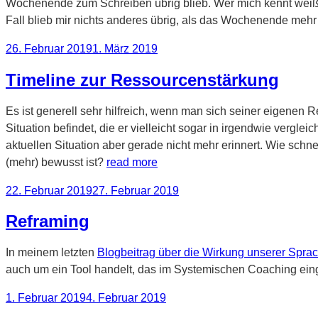
Wochenende zum Schreiben übrig blieb. Wer mich kennt weiß, d
Fall blieb mir nichts anderes übrig, als das Wochenende meh
Veröffentlicht
26. Februar 2019
1. März 2019
am
Timeline zur Ressourcenstärkung
Es ist generell sehr hilfreich, wenn man sich seiner eigenen
Situation befindet, die er vielleicht sogar in irgendwie vergle
aktuellen Situation aber gerade nicht mehr erinnert. Wie schn
(mehr) bewusst ist?
read more
Veröffentlicht
22. Februar 2019
27. Februar 2019
am
Reframing
In meinem letzten
Blogbeitrag über die Wirkung unserer Spra
auch um ein Tool handelt, das im Systemischen Coaching einge
Veröffentlicht
1. Februar 2019
4. Februar 2019
am