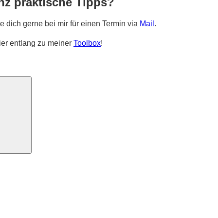
nz praktische Tipps?
e dich gerne bei mir für einen Termin via
Mail
.
ier entlang zu meiner
Toolbox
!
Suchen