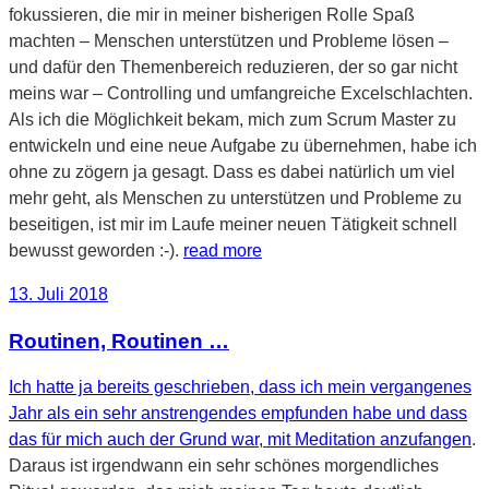
fokussieren, die mir in meiner bisherigen Rolle Spaß
machten – Menschen unterstützen und Probleme lösen –
und dafür den Themenbereich reduzieren, der so gar nicht
meins war – Controlling und umfangreiche Excelschlachten.
Als ich die Möglichkeit bekam, mich zum Scrum Master zu
entwickeln und eine neue Aufgabe zu übernehmen, habe ich
ohne zu zögern ja gesagt. Dass es dabei natürlich um viel
mehr geht, als Menschen zu unterstützen und Probleme zu
beseitigen, ist mir im Laufe meiner neuen Tätigkeit schnell
bewusst geworden :-).
read more
Veröffentlicht
13. Juli 2018
am
Routinen, Routinen …
Ich hatte ja bereits geschrieben, dass ich mein vergangenes
Jahr als ein sehr anstrengendes empfunden habe und dass
das für mich auch der Grund war, mit Meditation anzufangen
.
Daraus ist irgendwann ein sehr schönes morgendliches