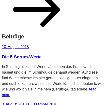
Inhalt
nach
unten
scrollen
Beiträge
Veröffentlicht
10. August 2018
am
Die 5 Scrum-Werte
In Scrum gibt es fünf Werte, auf denen das Framework
basiert und die im Scrumguide genannt werden. Auf diese
fünf Werte möchte ich hier gerne etwas genauer eingehen
und euch erzählen, was diese Werte für mich bedeuten bzw.
wie und wo ich sie in meinem (Berufs-)Alltag erlebe.
read
more
Veröffentlicht
3. August 2018
8. Dezember 2018