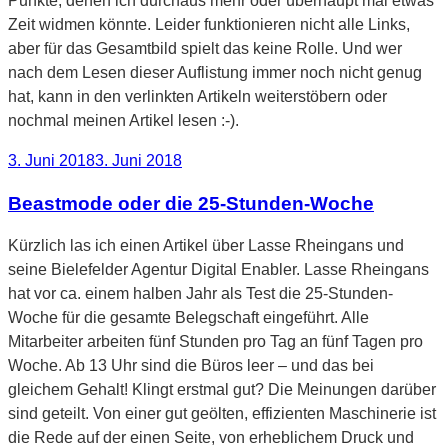
Punkte, denen ich durchaus mehr oder überhaupt mal etwas
Zeit widmen könnte. Leider funktionieren nicht alle Links,
aber für das Gesamtbild spielt das keine Rolle. Und wer
nach dem Lesen dieser Auflistung immer noch nicht genug
hat, kann in den verlinkten Artikeln weiterstöbern oder
nochmal meinen Artikel lesen :-).
Veröffentlicht
3. Juni 2018
3. Juni 2018
am
Beastmode oder die 25-Stunden-Woche
Kürzlich las ich einen Artikel über Lasse Rheingans und
seine Bielefelder Agentur Digital Enabler. Lasse Rheingans
hat vor ca. einem halben Jahr als Test die 25-Stunden-
Woche für die gesamte Belegschaft eingeführt. Alle
Mitarbeiter arbeiten fünf Stunden pro Tag an fünf Tagen pro
Woche. Ab 13 Uhr sind die Büros leer – und das bei
gleichem Gehalt! Klingt erstmal gut? Die Meinungen darüber
sind geteilt. Von einer gut geölten, effizienten Maschinerie ist
die Rede auf der einen Seite, von erheblichem Druck und