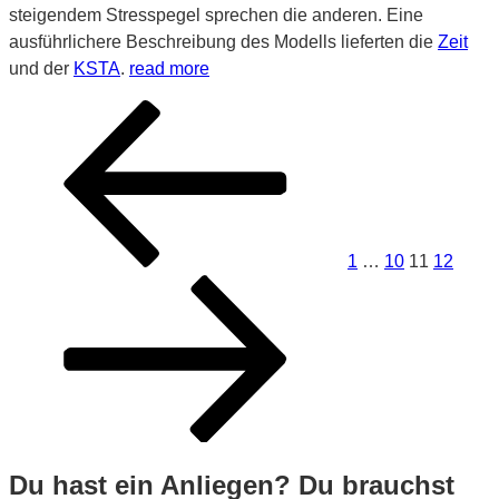
steigendem Stresspegel sprechen die anderen. Eine
ausführlichere Beschreibung des Modells lieferten die
Zeit
und der
KSTA
.
read more
Beitragsnavigation
Vorherige
Seite
Seite
Seite
Seite
Näch
Seite
Seite
1
…
10
11
12
Du hast ein Anliegen? Du brauchst