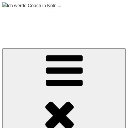
Zum
Inhalt
ICH WERDE COACH
springen
IN KÖLN …
Begleitet mich auf meinem Weg