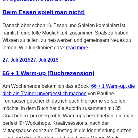
am
Beim Essen spielt man nicht!
Danach aber schon :-). Essen und Spielen kombiniert ist
nämlich eine tolle Möglichkeit, zusammen Spaß zu haben,
Wissen zu teilen, zu netzwerken und gemeinsam Neues zu
lernen. Wie funktioniert das?
read more
Veröffentlicht
27. Juli 2018
27. Juli 2018
am
66 + 1 Warm-up (Buchrezension)
Am Wochenende bekam ich das eBook
66 + 1 Warm-up, die
dich als Trainer unvergesslich machen
von Pauline
Tonhauser geschenkt, das ich euch hier gerne vorstellen
möchte. In dem Buch hat die Autorin zusammen mit 35
Coaches 67 praxiserprobte Warm-ups beschrieben, die man
perfekt für Workshops, Kreativsessions, nach der
Mittagspause oder zum Einstieg in die Ideenfindung nutzen
kann und die außerdem auch noch jede Menge Spaß