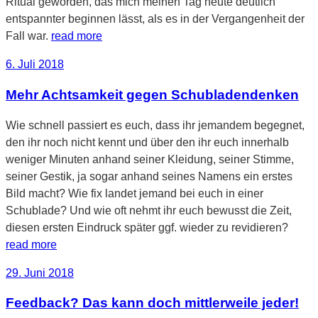
Ritual geworden, das mich meinen Tag heute deutlich
entspannter beginnen lässt, als es in der Vergangenheit der
Fall war.
read more
Veröffentlicht
6. Juli 2018
am
Mehr Achtsamkeit gegen Schubladendenken
Wie schnell passiert es euch, dass ihr jemandem begegnet,
den ihr noch nicht kennt und über den ihr euch innerhalb
weniger Minuten anhand seiner Kleidung, seiner Stimme,
seiner Gestik, ja sogar anhand seines Namens ein erstes
Bild macht? Wie fix landet jemand bei euch in einer
Schublade? Und wie oft nehmt ihr euch bewusst die Zeit,
diesen ersten Eindruck später ggf. wieder zu revidieren?
read more
Veröffentlicht
29. Juni 2018
am
Feedback? Das kann doch mittlerweile jeder!